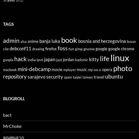
TAGS
book
admin
banja luka
bosnia and herzegovina
anime
alsa
busan
foss
debconf11
firefox
clie
fun
gnome
google
google chrome
drawing
gimp
linux
life
hack
japan
kitty
india
jordan
kashmir
gunpla
ipv6
jazz
photo
mini-debcamp
movie
opera
music
oo.o
macbook
mplayer
ntp
ubuntu
repository
sarajevo
security
travel
spain
taipei
taiwan
BLOGROLL
bact
MrChoke
คุณพูนลาภ