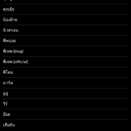
คุณฮุ้ย
น้องฝ้าย
นิวตรอน
พี่หน่อย
พี่เทพ (blog)
พี่เทพ (official)
พี่โดม
มาร์ค
ลูลู่
วีร์
อ๊อต
เสี่ยต้น