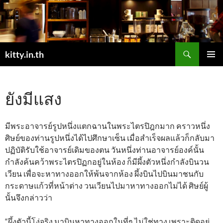
Skip
to
content
Search
kitty.in.th
PRIMAR
MENU
ยังมีแสง
มีพระอาจารย์รูปหนึ่งแตกฉานในพระไตรปิฎกมาก คราวหนึ่ง
ศิษย์ของท่านรูปหนึ่งได้ไปศึกษาเซ็น เมื่อสำเร็จผลแล้วก็กลับมา
ปฏิบัติรับใช้อาจารย์เดิมของตน วันหนึ่งท่านอาจารย์องค์นั้น
กำลังค้นคว้าพระไตรปิฏกอยู่ในห้อง ก็มีผึ้งตัวหนึ่งกำลังบินวน
เวียน เพื่อจะหาทางออกให้พ้นจากห้อง ผึ้งบินไปบินมาชนกับ
กระดาษแก้วที่หน้าต่าง วนเวียนไปมาหาทางออกไม่ได้ ศิษย์ผู้
นั้นจึงกล่าวว่า
“ผึ้งตัวนี้โง่จริง มาบินหาทางออกในที่ๆ ไม่ใช่ทาง เพราะติดอยู่