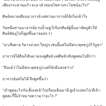
เพียงกระดาษแก้ว จะมามัวชอนไชหาประโยชน์อะไร?”
ศิษย์หมายเตือนอาจารย์ แต่ท่านอาจารย์ก็ยังไม่เข้าใจ
วันหนึ่งท่านอาจารย์อาบน้ำอยู่ ก็เรียกศิษย์ผู้นั้นมาขัดถูตัวให้
ศิษย์ขัดถูไปก็พูดขึ้นมาลอยๆ ว่า
“น่าเสียดาย วิหารสวยๆ ใหญ่ๆ เช่นนี้แต่ไม่มีพระพุทธรูปไว้บูชา”
อาจารย์ได้ยินก็หันมามองดูศิษย์ แต่ศิษย์กลับพูดต่อไปอีกว่า
“ถึงแม้ว่าไม่มีพระพุทธรูป แต่ก็ยังมีแสงสว่าง”
อาจารย์อดไม่ได้ จึงพูดขึ้นว่า
“เจ้าพูดอะไรกัน ตั้งแต่เจ้าไปเรียนเซ็นมานี่ ดูเจ้าแปลกไป ที่เจ้า
พูดตะกี้นี้เจ้าหมายความว่าอะไร ?”