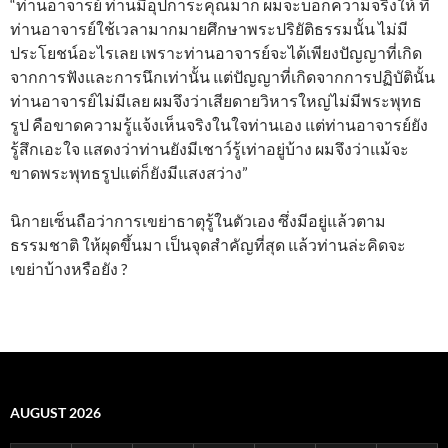
“ท่านอาจารย์ ท่านมีอุปการะคุณมาก ผมจะบอกความจริงให้ ที่
ท่านอาจารย์ใช้เวลามากมายศึกษาพระปริยัติธรรมนั้น ไม่มี
ประโยชน์อะไรเลย เพราะท่านอาจารย์จะได้เพียงปัญญาที่เกิด
จากการฟังและการนึกเท่านั้น แต่ปัญญาที่เกิดจากการปฏิบัตินั้น
ท่านอาจารย์ไม่มีเลย ผมจึงว่าเสียดายวิหารใหญ่ไม่มีพระพุทธ
รูป คือขาดความรู้แจ้งเห็นจริงในใจท่านเอง แต่ท่านอาจารย์ยัง
รู้สึกเอะใจ แสดงว่าท่านยังมีเชาว์รู้เท่าอยู่บ้าง ผมจึงว่าแม้จะ
ขาดพระพุทธรูปแต่ก็ยังมีแสงสว่าง”
นิกายเซ็นถือว่าการเขย่าธาตุรู้ในตัวเอง ซึ่งมีอยู่แล้วตาม
ธรรมชาติ ให้ผุดขึ้นมา เป็นจุดสำคัญที่สุด แล้วท่านล่ะคิดจะ
เขย่าบ้างหรือยัง ?
AUGUST 2026