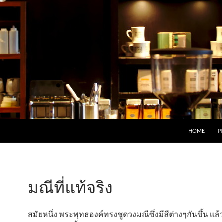
HOME
P
มณีที่แท้จริง
สมัยหนึ่ง พระพุทธองค์ทรงชูดวงมณีซึ่งมีสีต่างๆกันขึ้น แ