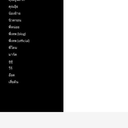
คุณฮุ้ย
น้องฝ้าย
นิวตรอน
พี่หน่อย
พี่เทพ (blog)
พี่เทพ (official)
พี่โดม
มาร์ค
ลูลู่
วีร์
อ๊อต
เสี่ยต้น