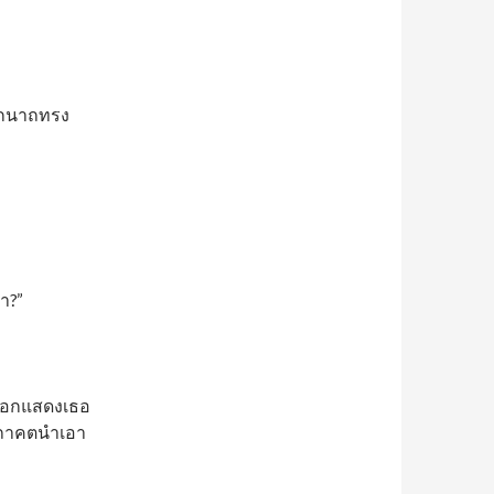
โลกนาถทรง
า?”
ออกแสดงเธอ
้นตถาคตนำเอา