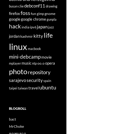
debconf11
clie
busan
drawing
foss
firefox
fun
gnome
gimp
google
google chrome
gunpla
hack
japan
india
ipv6
jazz
life
kitty
jordan
kashmir
linux
macbook
mini-debcamp
movie
opera
music
oo.o
mplayer
ntp
photo
repository
sarajevo
security
spain
ubuntu
travel
taipei
taiwan
BLOGROLL
bact
MrChoke
คุณพูนลาภ