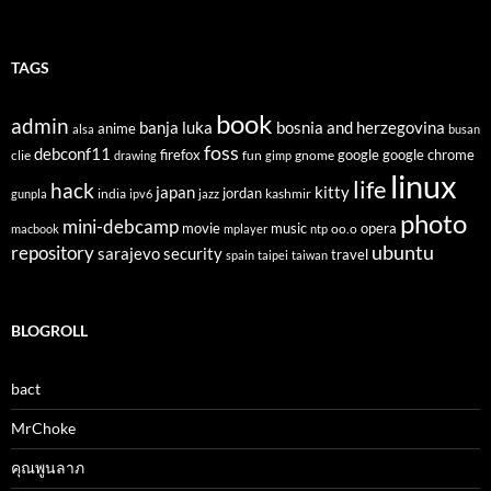
TAGS
book
admin
banja luka
bosnia and herzegovina
anime
alsa
busan
foss
debconf11
firefox
clie
fun
gnome
google
google chrome
drawing
gimp
linux
life
hack
japan
kitty
india
jordan
kashmir
gunpla
ipv6
jazz
photo
mini-debcamp
movie
opera
music
oo.o
macbook
mplayer
ntp
ubuntu
repository
sarajevo
security
travel
spain
taipei
taiwan
BLOGROLL
bact
MrChoke
คุณพูนลาภ