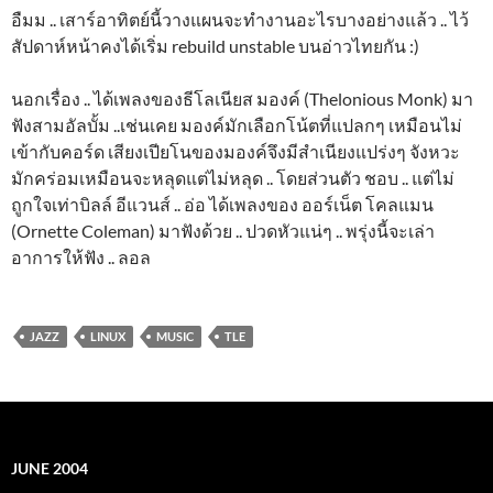
อืมม .. เสาร์อาทิตย์นี้วางแผนจะทำงานอะไรบางอย่างแล้ว .. ไว้
สัปดาห์หน้าคงได้เริ่ม rebuild unstable บนอ่าวไทยกัน :)
นอกเรื่อง .. ได้เพลงของธีโลเนียส มองค์ (Thelonious Monk) มา
ฟังสามอัลบั้ม ..เช่นเคย มองค์มักเลือกโน้ตที่แปลกๆ เหมือนไม่
เข้ากับคอร์ด เสียงเปียโนของมองค์จึงมีสำเนียงแปร่งๆ จังหวะ
มักคร่อมเหมือนจะหลุดแต่ไม่หลุด .. โดยส่วนตัว ชอบ .. แต่ไม่
ถูกใจเท่าบิลล์ อีแวนส์ .. อ่อ ได้เพลงของ ออร์เน็ต โคลแมน
(Ornette Coleman) มาฟังด้วย .. ปวดหัวแน่ๆ .. พรุ่งนี้จะเล่า
อาการให้ฟัง .. ลอล
JAZZ
LINUX
MUSIC
TLE
JUNE 2004