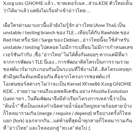
X.org และ GNOME แล้ว .. ขาดเคอร์เนล .. ส่วน KDE ตัวใหม่เห็น
ว่าได้มาแล้ว แต่ยังไม่เริ่มทำเข้าอ่าวไทย …
เผื่อใครผ่านมาแถวนี้แล้วยังไม่รู้จัก อ่าวไทย (Aow Thai) เป็น
unstable / testing branch ของ TLE .. เทียบได้กับ Rawhide ของ
Red Hat หรือ Sid / Sarge ของ Debian .. อ่าวไทยนี้จะใช้สำหรับ
unstable / testing ไปตลอด ไม่มีการเปลี่ยน ไม่มีการกำหนดเลข
เวอร์ชันกำกับ ..ชื่อ “อ่าวไทย” ไม่ได้ตั้งกันลอยๆ หากแต่มีที่มา
จากการพัฒนา TLE นี่เอง .. การพัฒนาดิสโตรเป็นการรวมรวม
ซอฟต์แวร์มาประกอบกันเป็นระบบที่ใช้งานได้ .. ดิสโตรแทบทุก
ตัวมีจุดเริ่มต้นเหมือนกัน คือจากโครงการซอฟต์แวร์
โอเพ่นซอร์สต่างๆ ไม่ว่าจะเป็น Kernel XFree86 X.org GNOME
KDE .. ร่ายยาวมาจนถึงแอพพลิเคชัน อย่าง Mozilla Evolution
Gaim ฯลฯ .. ในทีมพัฒนาจึงมีคำเรียกโครงการเหล่านี้ว่าเป็น
“ต้นน้ำ” ซึ่งเป็นแหล่งกำเนิดสายน้ำน้อยใหญ่หลายร้อยสาย บ้าง
ก็ไหลมารวมกัน (merge / require / depend) หรือบางครั้งก็ไหล
แยก (fork) ออกจากกัน .. แต่ท้ายที่สุดน้ำทุกสายก็ไหลมารวมกัน
ที่ “อ่าวไทย” และไหลออกสู่ “ทะเล” ต่อไป :)