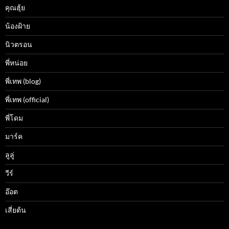
คุณฮุ้ย
น้องฝ้าย
นิวตรอน
พี่หน่อย
พี่เทพ (blog)
พี่เทพ (official)
พี่โดม
มาร์ค
ลูลู่
วีร์
อ๊อต
เสี่ยต้น