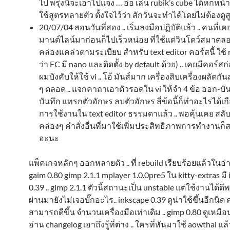
ไป พรุ่งนี้จะเอาไปแจง … อ่อ เล่น rubik’s cube ได้หกหน้า
ใช้สูตรหลายตัว ตั้งใจไว้ว่า สักวันจะทำได้โดยไม่ต้องดูสูตร
20/07/04 สอนวันที่สอง .. เริ่มลงมือปฏิบัติแล้ว .. คนที่
มานด์ไลน์มาก่อนก็ไปเร็วหน่อย ที่ใช้แต่วินโดว์สมาตลอ
คล่องแคล่วตามระเบียบ สำหรับ text editor คอร์สนี้ ใช้ nan
ว่า FC มี nano และติดตั้ง by default ด้วย) .. เคยมีคอร์สก
ผมบังคับให้ใช้ vi .. โอ้ มันส์มาก เครื่องสิบเครื่องผลัดกันส
ๆ ตลอด .. แจกคาถาเอาตัวรอดใน vi ให้จำ 4 ข้อ ออก-บั
บันทึก แทรกตัวอักษร ลบตัวอักษร สี่ข้อนี้ก็ทำอะไรได้เกื
การใช้งานใน text editor ธรรมดาแล้ว .. พอคุ้นเคย สลั
คล่องๆ คำสั่งอื่นที่มาใช้เพิ่มประสิทธิภาพการทำงานก็ส
อะนะ
แพ็คเกจหลักๆ ออกหลายตัว .. ที่ rebuild เรียบร้อยแล้วในอ่
gaim 0.80 gimp 2.1.1 mplayer 1.0.0pre5 ใน kitty-extras มี
0.39 .. gimp 2.1.1 ตัวนี้สถานะเป็น unstable แต่ใช้งานได้ดี
ผ่านมายังไม่เจอบั๊กอะไร.. inkscape 0.39 ดูน่าใช้ขึ้นอีกนิด
สามารถดีขึ้น จำนวนเครื่องมือเท่าเดิม .. gimp 0.80 ดูเหมือ
อ่าน changelog เอาถึงรู้ที่ต่าง .. ใครที่หันมาใช้ aowthai แล้