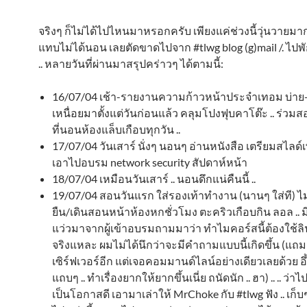
จริงๆ ก็ไม่ได้ไปไหนมาหรอกครับ เพียงแค่ช่วงนี้วุ่นวายมา
แทบไม่ได้นอน เลยตัดขาดไปจาก #tlwg blog (g)mail /. ไปพ
.. หลายวันที่ผ่านมาสรุปคร่าวๆ ได้ตามนี้:
16/07/04 เช้า-รายงานความก้าวหน้าประจำเทอม บ่าย-ง
เหนื่อยมาตั้งแต่วันก่อนแล้ว คลุมโปงฟุบคาโต๊ะ .. ร่วมส
ที่นอนห้องแล็บเกือบทุกวัน ..
17/07/04 วันเสาร์ นั่งๆ นอนๆ อ่านหนังสือ เตรียมสไลด์เพ
เอาไปอบรม network security สัปดาห์หน้า
18/07/04 เหมือนวันเสาร์ .. นอนดึกแน่คืนนี้ ..
19/07/04 สอนวันแรก ใส่รองเท้าทำงาน (นานๆ ใส่ที) ไม่
ยืน/เดินสอนหน้าห้องหกชั่วโมง ตะคริวเกือบกิน ลอล .. มี
แว่วมาจากผู้เข้าอบรมถามมาว่า ทำไมคอร์สนี้ต้องใช้ลิน
จริงแหละ ผมไม่ได้นึกว่าจะมีคำถามแบบนี้เกิดขึ้น (แ
เซิร์ฟเวอร์อีก แต่เจอคอมมานด์ไลน์อย่างเดียวเลยด้วย อึ
แถบๆ .. ทำเรื่องยากให้ยากขึ้นเนี่ย ถนัดนัก .. ฮา) .. .. ว่าไ
เป็นโอกาสดี เอามาเล่าให้ MrChoke กับ #tlwg ฟัง .. เก