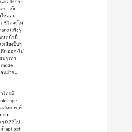
แล้ว ยังต้อง
 .. เบ้ย..
เคยใช้คอม
ดชีวิตจะไม่
o (เพิ่งรู้
่อนหน้านี้
่งเสียงปี๊บๆ
นทึก ออก-ไม่
อบๆ เท่า
บ mode
อนง่าย ..
าวไทยมี
 inkscape
พอสมควร ที่
 ความ
นๆ 0.79 ไป
วก็ apt-get