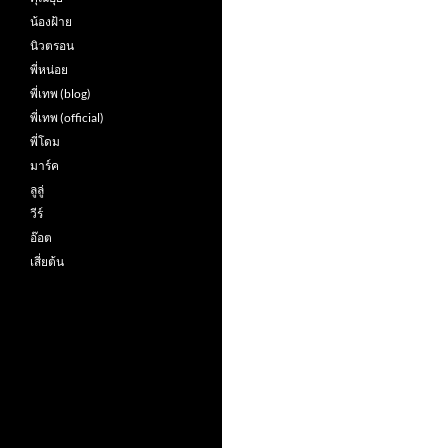
น้องฝ้าย
นิวตรอน
พี่หน่อย
พี่เทพ (blog)
พี่เทพ (official)
พี่โดม
มาร์ค
ลูลู่
วีร์
อ๊อต
เสี่ยต้น