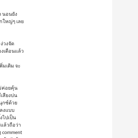
ก นอนยัง
ักใหญ่ๆ เลย
่วงจัด
องเดือนแล้ว
ิ่มเติม จะ
ค่อยคุ้น
เสียงบ่น
ุกซ์ด้วย
ถมลงแบบ
้งไปเป็น
ปแล้วถือว่า
็บๆ comment