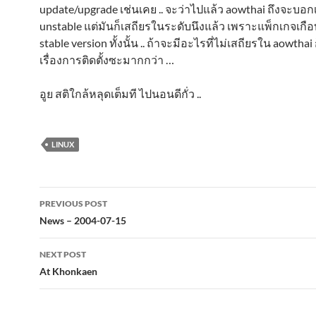
update/upgrade เช่นเคย .. จะว่าไปแล้ว aowthai ถึงจะบอก
unstable แต่มันก็เสถียรในระดับนึงแล้ว เพราะแพ็กเกจเกือ
stable version ทั้งนั้น .. ถ้าจะมีอะไรที่ไม่เสถียรใน aowthai
เรื่องการติดตั้งซะมากกว่า …
อูย สติใกล้หลุดเต็มที ไปนอนดีกั่ว ..
LINUX
Post
PREVIOUS POST
navigation
News – 2004-07-15
NEXT POST
At Khonkaen