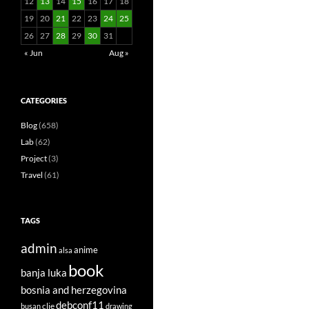
12
13
14
15
16
17
18
19
20
21
22
23
24
25
26
27
28
29
30
31
« Jun
Aug »
CATEGORIES
Blog
(658)
Lab
(62)
Project
(3)
Travel
(61)
TAGS
admin
anime
alsa
book
banja luka
bosnia and herzegovina
debconf11
clie
busan
drawing