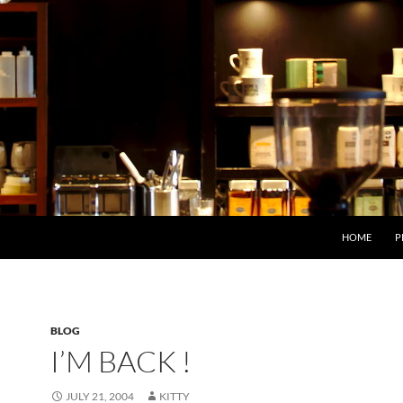
HOME
P
BLOG
I’M BACK !
JULY 21, 2004
KITTY