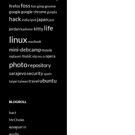
foss
firefox
fun
gnome
gimp
google
google chrome
gunpla
hack
japan
india
ipv6
jazz
life
kitty
jordan
kashmir
linux
macbook
mini-debcamp
movie
opera
music
oo.o
mplayer
ntp
photo
repository
sarajevo
security
spain
ubuntu
travel
taipei
taiwan
BLOGROLL
bact
MrChoke
คุณพูนลาภ
คุณฮุ้ย