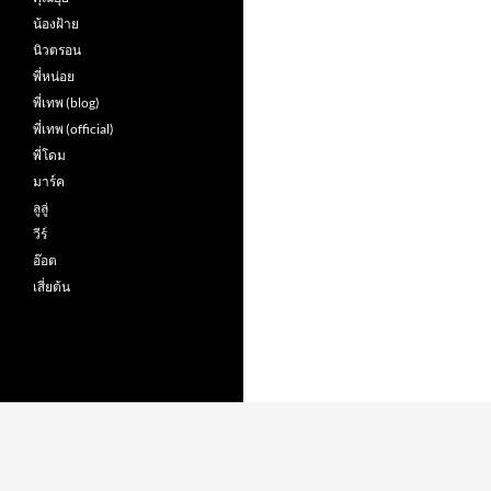
น้องฝ้าย
นิวตรอน
พี่หน่อย
พี่เทพ (blog)
พี่เทพ (official)
พี่โดม
มาร์ค
ลูลู่
วีร์
อ๊อต
เสี่ยต้น