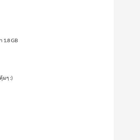
า 1.8 GB
ุ้มๆ :)