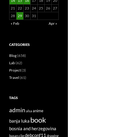
14
15
16
17
18
19
20
21
22
23
24
25
26
27
28
29
30
31
« Feb
Apr »
CATEGORIES
Blog
(658)
Lab
(62)
Project
(3)
Travel
(61)
TAGS
admin
anime
alsa
book
banja luka
bosnia and herzegovina
debconf11
clie
busan
drawing