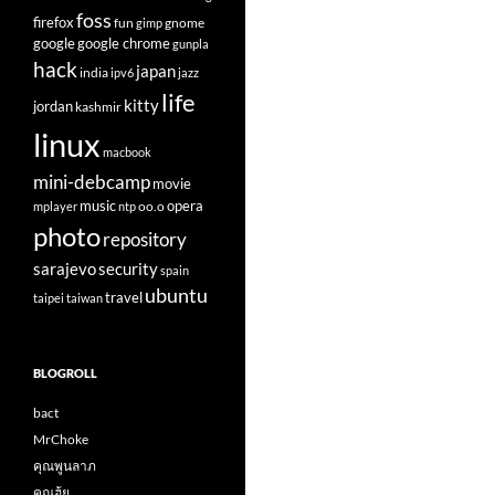
foss
firefox
fun
gnome
gimp
google
google chrome
gunpla
hack
japan
india
ipv6
jazz
life
kitty
jordan
kashmir
linux
macbook
mini-debcamp
movie
opera
music
oo.o
mplayer
ntp
photo
repository
sarajevo
security
spain
ubuntu
travel
taipei
taiwan
BLOGROLL
bact
MrChoke
คุณพูนลาภ
คุณฮุ้ย