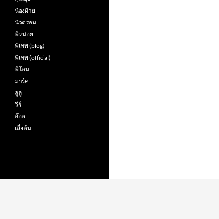
น้องฝ้าย
นิวตรอน
พี่หน่อย
พี่เทพ (blog)
พี่เทพ (official)
พี่โดม
มาร์ค
ลูลู่
วีร์
อ๊อต
เสี่ยต้น