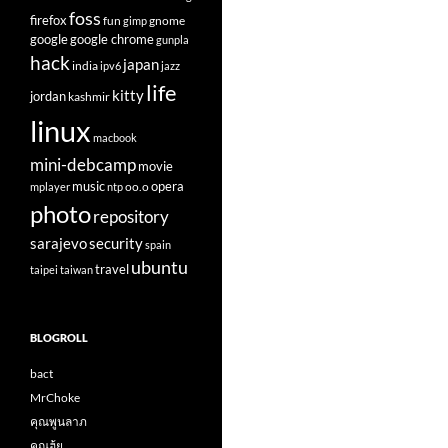
foss
firefox
fun
gnome
gimp
google
google chrome
gunpla
hack
japan
india
ipv6
jazz
life
kitty
jordan
kashmir
linux
macbook
mini-debcamp
movie
opera
music
oo.o
mplayer
ntp
photo
repository
sarajevo
security
spain
ubuntu
travel
taipei
taiwan
BLOGROLL
bact
MrChoke
คุณพูนลาภ
คุณฮุ้ย