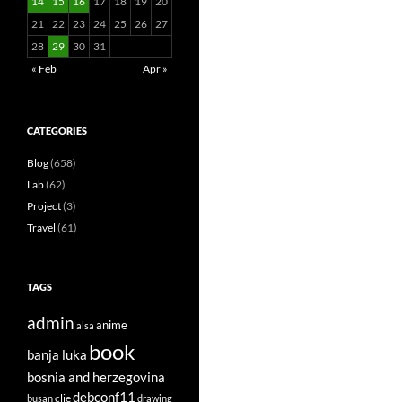
14
15
16
17
18
19
20
21
22
23
24
25
26
27
28
29
30
31
« Feb
Apr »
CATEGORIES
Blog
(658)
Lab
(62)
Project
(3)
Travel
(61)
TAGS
admin
anime
alsa
book
banja luka
bosnia and herzegovina
debconf11
clie
busan
drawing