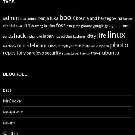
TAGS
book
admin
banja luka
bosnia and herzegovina
anime
alsa
busan
foss
debconf11
firefox
clie
fun
gnome
google
google chrome
drawing
gimp
linux
life
hack
japan
kitty
india
jordan
kashmir
gunpla
ipv6
jazz
photo
mini-debcamp
movie
opera
music
oo.o
macbook
mplayer
ntp
ubuntu
repository
sarajevo
security
travel
spain
taipei
taiwan
BLOGROLL
bact
MrChoke
คุณพูนลาภ
คุณฮุ้ย
น้องฝ้าย