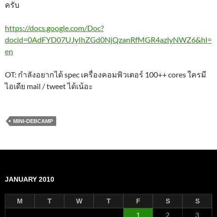
ครับ
https://docs.google.com/Doc?
docid=0AdFYD07UJyIhZGd0NjQzanRfMGR4azlyNWZ6&hl=
en
OT: กำลังอยากได้ spec เครื่องคอมพิวเตอร์ 100++ cores ใครมี
ไอเดีย mail / tweet ได้เน้อะ
MINI-DEBCAMP
JANUARY 2010
M
T
W
T
F
S
S
1
2
3