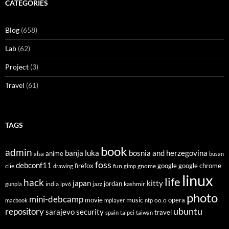
CATEGORIES
Blog
(658)
Lab
(62)
Project
(3)
Travel
(61)
TAGS
book
admin
banja luka
bosnia and herzegovina
anime
alsa
busan
foss
debconf11
firefox
clie
fun
gnome
google
google chrome
drawing
gimp
linux
life
hack
japan
kitty
india
jordan
kashmir
gunpla
ipv6
jazz
photo
mini-debcamp
movie
opera
music
oo.o
macbook
mplayer
ntp
ubuntu
repository
sarajevo
security
travel
spain
taipei
taiwan