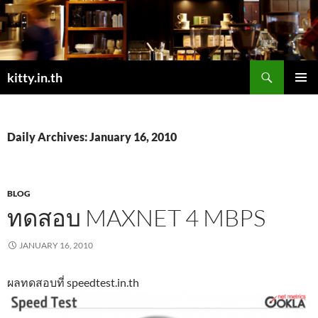
Skip
to
content
Search
kitty.in.th
PRIMAR
MENU
Daily Archives: January 16, 2010
BLOG
ทดสอบ MAXNET 4 MBPS
JANUARY 16, 2010
ผลทดสอบที่ speedtest.in.th