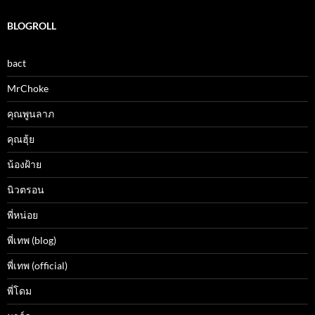
BLOGROLL
bact
MrChoke
คุณพูนลาภ
คุณฮุ้ย
น้องฝ้าย
นิวตรอน
พี่หน่อย
พี่เทพ (blog)
พี่เทพ (official)
พี่โดม