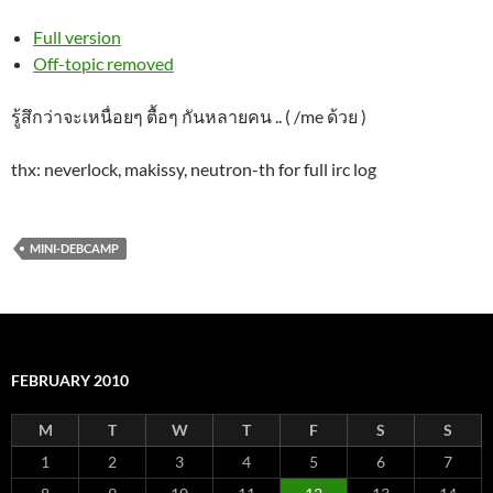
Full version
Off-topic removed
รู้สึกว่าจะเหนื่อยๆ ตื้อๆ กันหลายคน .. ( /me ด้วย )
thx: neverlock, makissy, neutron-th for full irc log
MINI-DEBCAMP
FEBRUARY 2010
M
T
W
T
F
S
S
1
2
3
4
5
6
7