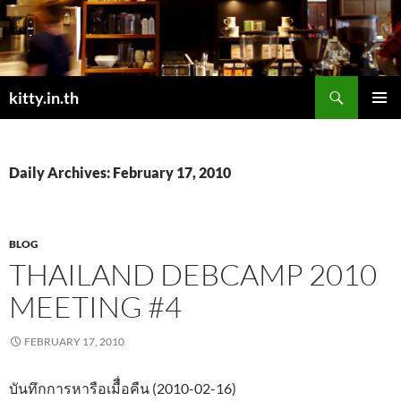
Skip
to
content
Search
kitty.in.th
PRIMAR
MENU
Daily Archives: February 17, 2010
BLOG
THAILAND DEBCAMP 2010
MEETING #4
FEBRUARY 17, 2010
บันทึกการหารือเมืื่อคืน (2010-02-16)