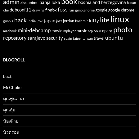
book
admin
banja luka
bosnia and herzegovina
anime
alsa
busan
foss
debconf11
firefox
clie
fun
gnome
google
google chrome
drawing
gimp
linux
life
hack
japan
kitty
india
jordan
kashmir
gunpla
ipv6
jazz
photo
mini-debcamp
movie
opera
music
oo.o
macbook
mplayer
ntp
ubuntu
repository
sarajevo
security
travel
spain
taipei
taiwan
BLOGROLL
bact
MrChoke
คุณพูนลาภ
คุณฮุ้ย
น้องฝ้าย
นิวตรอน