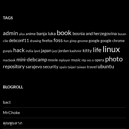
TAGS
book
admin
banja luka
bosnia and herzegovina
anime
alsa
busan
foss
debconf11
firefox
clie
fun
gnome
google
google chrome
drawing
gimp
linux
life
hack
japan
kitty
india
jordan
kashmir
gunpla
ipv6
jazz
photo
mini-debcamp
movie
opera
music
oo.o
macbook
mplayer
ntp
ubuntu
repository
sarajevo
security
travel
spain
taipei
taiwan
BLOGROLL
bact
MrChoke
คุณพูนลาภ