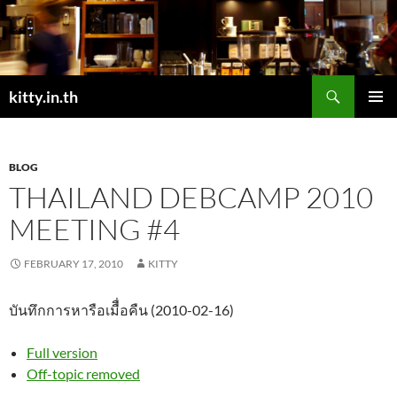
Skip
to
content
Search
kitty.in.th
PRIMAR
MENU
BLOG
THAILAND DEBCAMP 2010
MEETING #4
FEBRUARY 17, 2010
KITTY
บันทึกการหารือเมืื่อคืน (2010-02-16)
Full version
Off-topic removed