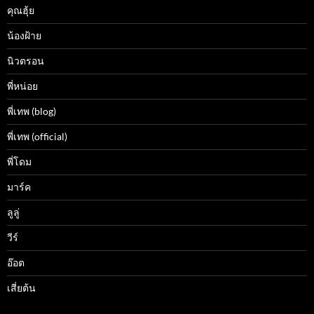
คุณฮุ้ย
น้องฝ้าย
นิวตรอน
พี่หน่อย
พี่เทพ (blog)
พี่เทพ (official)
พี่โดม
มาร์ค
ลูลู่
วีร์
อ๊อต
เสี่ยต้น