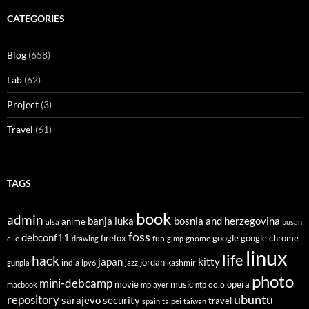
CATEGORIES
Blog
(658)
Lab
(62)
Project
(3)
Travel
(61)
TAGS
book
admin
banja luka
bosnia and herzegovina
anime
alsa
busan
foss
debconf11
firefox
clie
fun
gnome
google
google chrome
drawing
gimp
linux
life
hack
japan
kitty
india
jordan
kashmir
gunpla
ipv6
jazz
photo
mini-debcamp
movie
opera
music
oo.o
macbook
mplayer
ntp
ubuntu
repository
sarajevo
security
travel
spain
taipei
taiwan