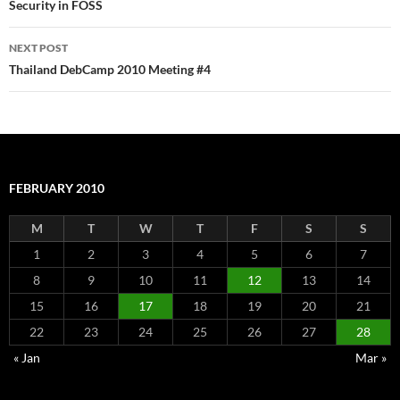
navigation
Security in FOSS
NEXT POST
Thailand DebCamp 2010 Meeting #4
FEBRUARY 2010
M
T
W
T
F
S
S
1
2
3
4
5
6
7
8
9
10
11
12
13
14
15
16
17
18
19
20
21
22
23
24
25
26
27
28
« Jan
Mar »