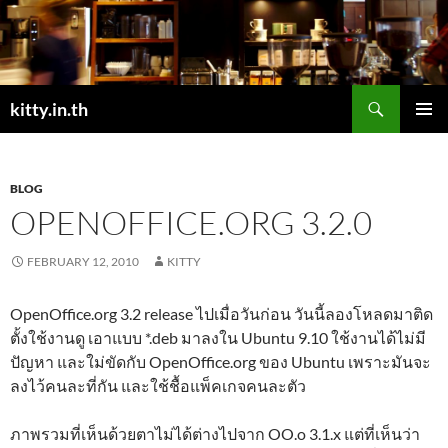
Skip
to
content
Search
kitty.in.th
PRIMAR
MENU
BLOG
OPENOFFICE.ORG 3.2.0
FEBRUARY 12, 2010
KITTY
OpenOffice.org 3.2 release ไปเมื่อวันก่อน วันนี้ลองโหลดมาติด
ตั้งใช้งานดู เอาแบบ *.deb มาลงใน Ubuntu 9.10 ใช้งานได้ไม่มี
ปัญหา และใม่ขัดกับ OpenOffice.org ของ Ubuntu เพราะมันจะ
ลงไว้คนละที่กัน และใช้ชื้อแพ็คเกจคนละตัว
ภาพรวมที่เห็นด้วยตาไม่ได้ต่างไปจาก OO.o 3.1.x แต่ที่เห็นว่า