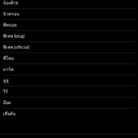
น้องฝ้าย
นิวตรอน
พี่หน่อย
พี่เทพ (blog)
พี่เทพ (official)
พี่โดม
มาร์ค
ลูลู่
วีร์
อ๊อต
เสี่ยต้น