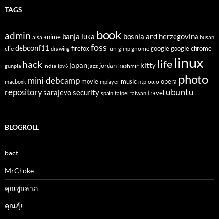
TAGS
book
admin
banja luka
bosnia and herzegovina
anime
alsa
busan
foss
debconf11
firefox
clie
fun
gnome
google
google chrome
drawing
gimp
linux
life
hack
japan
kitty
india
jordan
kashmir
gunpla
ipv6
jazz
photo
mini-debcamp
movie
opera
music
oo.o
macbook
mplayer
ntp
ubuntu
repository
sarajevo
security
travel
spain
taipei
taiwan
BLOGROLL
bact
MrChoke
คุณพูนลาภ
คุณฮุ้ย