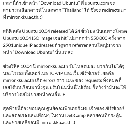
เวลานี้ถ้าเข้าหน้า “Download Ubuntu” ที่ ubuntu.com จะ
สามารถเลือกดาวน์โหลดจาก “Thailand” ได้ ซึ่งจะ redirects มา
ที่ mirror.kku.ac.th. :)
สถิติ หลัง Ubuntu 10.04 released ได้ 24 ชั่วโมง นับเฉพาะโหลด
Ubuntu 10.04 ISO image เจอ hit ไปมากกว่า 550,000 ครั้ง จาก
2901unique IP addresses ถ้าดูจาก referrer ส่วนใหญ่มาจาก
หน้า “Download Ubuntu” นั่นแหละ
ช่วงรีลีส 10.04 นี่ mirror.kku.ac.th รับโหลดเยอะ บวกกับไม่ได้จู
นอะไรเลย ทั้งเคอร์เนล TCP/IP และเว็บเซิร์ฟเวอร์ ..ผลคือ
mirror.kku.ac.th เกิด errors ราว 10% ของ requests ทั้งหมด ก็
เลยได้บทเรียนมานั่งจูน ปรับโน่นนั่นนี่ไปเรื่อย ก็หวังว่ามันจะให้
บริการโดยไม่ขายหน้าคนอื่น :P
สุดท้ายนี้ต้องขอบคุณ ศูนย์คอมพิวเตอร์ มข. เจ้าของเซิร์ฟเวอร์
และสตอเรจ และเพื่อนๆ ในงาน DebCamp หลายคนที่กระตุ้น
และช่วยเหลือจนมี mirror.kku.ac.th :)