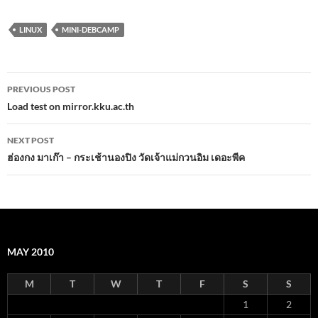
LINUX
MINI-DEBCAMP
Post
PREVIOUS POST
navigation
Load test on mirror.kku.ac.th
NEXT POST
ฮ่องกง มาเก๊า – กระเช้านองปิง วัดเจ้าแม่กวนอิม เดอะพีค
MAY 2010
M
T
W
T
F
S
S
1
2