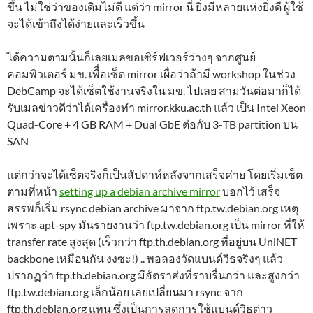
ขึ้น ไม่ใช่ว่าของเดิมไม่ดี แต่ว่า mirror นี่ ยิ่งมีหลายแห่งยิ่งดี ผู้ใช้
จะได้เข้าถึงได้ง่ายและเร็วขึ้น
ได้ความตามนั้นก็เลยเมลขอเซิร์ฟเวอร์ว่างๆ จากศูนย์
คอมพิวเตอร์ มข. เพืื่อเซ็ต mirror เผื่อว่าถ้ามี workshop ในช่วง
DebCamp จะได้เซ็ตใช้งานจริงใน มข. ไปเลย สามวันต่อมาก็ได้
รับเมลข่าวดีว่าได้เครื่องทำ mirror.kku.ac.th แล้ว เป็น Intel Xeon
Quad-Core + 4 GB RAM + Dual GbE ต่อกับ 3-TB partition บน
SAN
แต่กว่าจะได้เซ็ตจริงก็เป็นสัปดาห์หลังจากเสร็จค่าย โดยเริ่มเซ็ต
ตามที่หน้า
setting up a debian archive mirror
บอกไว้ เสร็จ
สรรพก็เริ่ม rsync debian archive มาจาก ftp.tw.debian.org เหตุ
เพราะ apt-spy มันรายงานว่า ftp.tw.debian.org เป็น mirror ที่ให้
transfer rate สูงสุด (เร็วกว่า ftp.th.debian.org ที่อยู่บน UniNET
backbone เหมือนกัน งงซะ!) .. พอลองวัดแบนด์วิธจริงๆ แล้ว
ปรากฏว่า ftp.th.debian.org มีอัตราส่งที่ราบรื่นกว่า และสูงกว่า
ftp.tw.debian.org เล็กน้อย เลยเปลี่ยนมา rsync จาก
ftp.th.debian.org แทน ซึ่งเป็นการลดการใช้แบนด์วิธต่าว