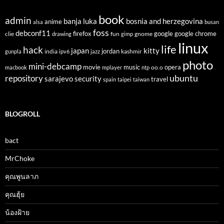
book
admin
banja luka
bosnia and herzegovina
anime
alsa
busan
foss
debconf11
firefox
clie
fun
gnome
google
google chrome
drawing
gimp
linux
life
hack
japan
kitty
india
jordan
kashmir
gunpla
ipv6
jazz
photo
mini-debcamp
movie
opera
music
oo.o
macbook
mplayer
ntp
ubuntu
repository
sarajevo
security
travel
spain
taipei
taiwan
BLOGROLL
bact
MrChoke
คุณพูนลาภ
คุณฮุ้ย
น้องฝ้าย