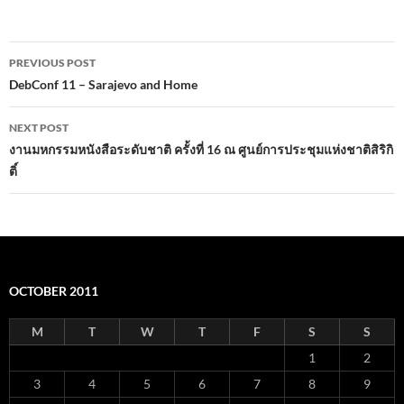
Post
PREVIOUS POST
navigation
DebConf 11 – Sarajevo and Home
NEXT POST
งานมหกรรมหนังสือระดับชาติ ครั้งที่ 16 ณ ศูนย์การประชุมแห่งชาติสิริกิ
ติ์
OCTOBER 2011
M
T
W
T
F
S
S
1
2
3
4
5
6
7
8
9