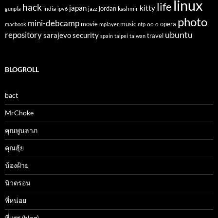
linux
life
hack
japan
kitty
india
jordan
kashmir
gunpla
ipv6
jazz
photo
mini-debcamp
movie
opera
music
oo.o
macbook
mplayer
ntp
ubuntu
repository
sarajevo
security
travel
spain
taipei
taiwan
BLOGROLL
bact
MrChoke
คุณพูนลาภ
คุณฮุ้ย
น้องฝ้าย
นิวตรอน
พี่หน่อย
พี่เทพ (blog)