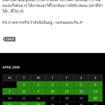
ของแก๊งค์แมวๆ ได้ภาพและวิดีโอกลับมา 100% เลยนะ (เท่าที่จำ
ได้) .. ดีใจๆ :D
P.S. ภาพจากทริป กำลังนั่งปั่นอยู่ .. รอหน่อยละกัน :P
LINUX
APRIL 2008
M
T
W
T
F
S
S
1
2
3
4
5
6
7
8
9
10
11
12
13
14
15
16
17
18
19
20
21
22
23
24
25
26
27