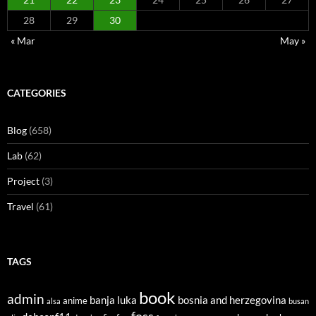
28
29
30
« Mar
May »
CATEGORIES
Blog
(658)
Lab
(62)
Project
(3)
Travel
(61)
TAGS
book
admin
banja luka
bosnia and herzegovina
anime
alsa
busan