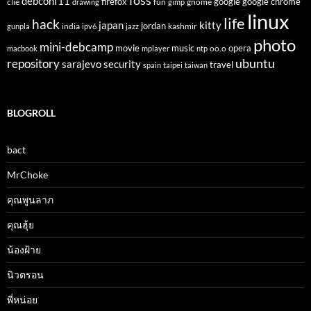
foss
debconf11
firefox
clie
fun
gnome
google
google chrome
drawing
gimp
linux
life
hack
japan
kitty
india
jordan
kashmir
gunpla
ipv6
jazz
photo
mini-debcamp
movie
opera
music
oo.o
macbook
mplayer
ntp
ubuntu
repository
sarajevo
security
travel
spain
taipei
taiwan
BLOGROLL
bact
MrChoke
คุณพูนลาภ
คุณฮุ้ย
น้องฝ้าย
นิวตรอน
พี่หน่อย