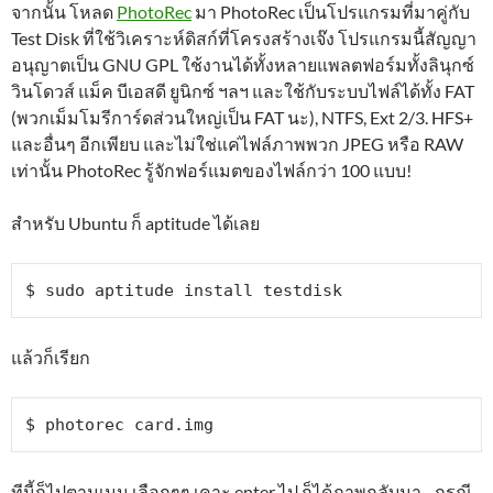
จากนั้น โหลด
PhotoRec
มา PhotoRec เป็นโปรแกรมที่มาคู่กับ
Test Disk ที่ใช้วิเคราะห์ดิสก์ที่โครงสร้างเจ๊ง โปรแกรมนี้สัญญา
อนุญาตเป็น GNU GPL ใช้งานได้ทั้งหลายแพลตฟอร์มทั้งลินุกซ์
วินโดวส์ แม็ค บีเอสดี ยูนิกซ์ ฯลฯ และใช้กับระบบไฟล์ได้ทั้ง FAT
(พวกเม็มโมรีการ์ดส่วนใหญ่เป็น FAT นะ), NTFS, Ext 2/3. HFS+
และอื่นๆ อีกเพียบ และไม่ใช่แค่ไฟล์ภาพพวก JPEG หรือ RAW
เท่านั้น PhotoRec รู้จักฟอร์แมตของไฟล์กว่า 100 แบบ!
สำหรับ Ubuntu ก็ aptitude ได้เลย
แล้วก็เรียก
ทีนี้ก็ไปตามเมนู เลือกๆๆ เคาะ enter ไป ก็ได้ภาพกลับมา .. กรณี