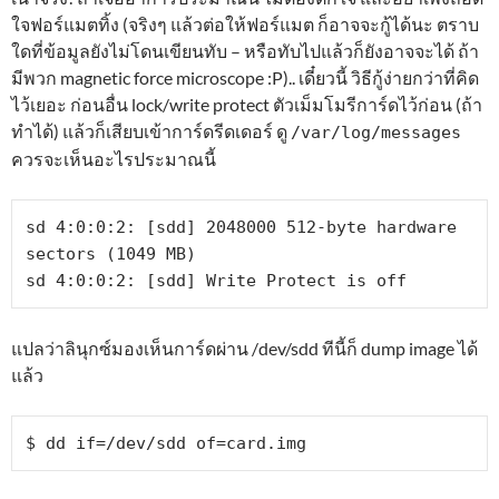
ใจฟอร์แมตทิ้ง (จริงๆ แล้วต่อให้ฟอร์แมต ก็อาจจะกู้ได้นะ ตราบ
ใดที่ข้อมูลยังไม่โดนเขียนทับ – หรือทับไปแล้วก็ยังอาจจะได้ ถ้า
มีพวก magnetic force microscope :P).. เดี๋ยวนี้ วิธีกู้ง่ายกว่าที่คิด
ไว้เยอะ ก่อนอื่น lock/write protect ตัวเม็มโมรีการ์ดไว้ก่อน (ถ้า
ทำได้) แล้วก็เสียบเข้าการ์ดรีดเดอร์ ดู
/var/log/messages
ควรจะเห็นอะไรประมาณนี้
sd 4:0:0:2: [sdd] 2048000 512-byte hardware 
sectors (1049 MB)

แปลว่าลินุกซ์มองเห็นการ์ดผ่าน /dev/sdd ทีนี้ก็ dump image ได้
แล้ว