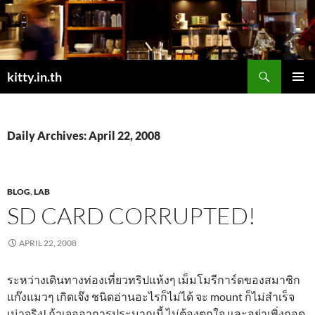
Skip
to
content
Search
kitty.in.th
PRIMAR
MENU
Daily Archives: April 22, 2008
BLOG
,
LAB
SD CARD CORRUPTED!
APRIL 22, 2008
ระหว่างเดินทางท่องเที่ยวทริปแห้งๆ เม็มโมรีการ์ดของสมาชิก
แก๊งแมวๆ เกิดเจ๊ง ชนิดอ่านอะไรก็ไม่ได้ จะ mount ก็ไม่สำเร็จ
เน่าจริง! ถ้าเจออาการประมาณนี้ ไม่ต้องตกใจ และอย่าเพิ่งถอด