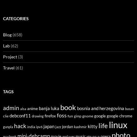
CATEGORIES
Blog
(658)
Lab
(62)
Project
(3)
Travel
(61)
TAGS
book
admin
banja luka
bosnia and herzegovina
anime
alsa
busan
foss
debconf11
firefox
clie
fun
gnome
google
google chrome
drawing
gimp
linux
life
hack
japan
kitty
india
jordan
kashmir
gunpla
ipv6
jazz
photo
mini-debcamp
movie
opera
music
oo.o
macbook
mplayer
ntp