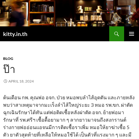
Skip
to
content
Search
kitty.in.th
PRIMAR
MENU
BLOG
ป๊า
APRIL 18, 2024
ต้นเดือน กพ. คุณพ่อ อจก. ป่วย หมอพบลำไส้อุดตัน และภายหลัง
พบว่าสาเหตุมาจากมะเร็งลำไส้ใหญ่ระยะ 3 หมอ รพ.ขก. ผ่าตัด
ฉุกเฉินรักษาได้ทัน แต่พ่อติดเชื้อหลังผ่าตัด อจก. ย้ายพ่อมา
รักษาที่ รพ.ศรีฯ เชื้อดื้อยามาก ๆ ลากยาวมาจนถึงสงกรานต์
ร่างกายพ่ออ่อนแอจนมีการติดเชื้อราเพิ่ม หมอให้ยาฆ่าเชื้อ 5
ตัว ยาตัวสุดท้ายที่เหลือให้หมอใช้ได้ เป็นตัวที่แรงมาก ๆ และมี