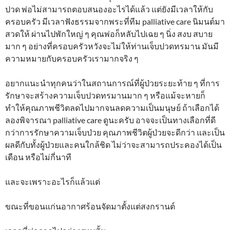
ปวด พ่อไม่สามารถตอบสนองอะไรได้แล้ว แต่ยังมีเวลาให้กับ
ครอบครัว มีเวลาฟังธรรมจากพระที่ทีม palliative care นิมนต์มา
สวดให้ ผ่านไปพักใหญ่ ๆ คุณพ่อก็หลับไปเฉย ๆ นิ่ง สงบ สบาย
มาก ๆ อย่างที่ครอบครัวหวังจะไม่ให้ท่านเจ็บปวดทรมาน มันมี
ความหมายกับครอบครัวเรามากจริง ๆ
อยากแนะนำทุกคนว่าในสถานการณ์ที่ผู้ป่วยระยะท้าย ๆ ที่การ
รักษาจะสร้างความเจ็บปวดทรมานมาก ๆ หรือแม้จะหายก็
ทำให้คุณภาพชีวิตลดไปมากจนลดความเป็นมนุษย์ ถ้าเลือกได้
ลองพิจารณา palliative care ดูนะครับ อาจจะเป็นทางเลือกที่ดี
กว่าการรักษาความเจ็บป่วย คุณภาพชีวิตผู้ป่วยจะดีกว่า และเป็น
ผลดีกับทั้งผู้ป่วยและคนใกล้ชิด ไม่ว่าจะสามารถประคองได้เป็น
เดือน หรือไม่กี่นาที
และจะเพราะอะไรก็แล้วแต่
ขณะที่ขอนแก่นอากาศร้อนจัดมาตั้งแต่สงกรานต์