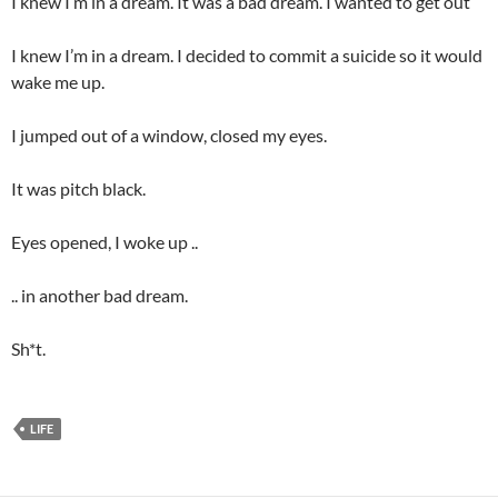
I knew I’m in a dream. It was a bad dream. I wanted to get out
I knew I’m in a dream. I decided to commit a suicide so it would
wake me up.
I jumped out of a window, closed my eyes.
It was pitch black.
Eyes opened, I woke up ..
.. in another bad dream.
Sh*t.
LIFE